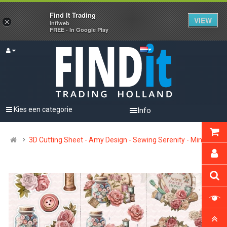
Find It Trading
VIEW
×
infiweb
FREE - In Google Play
Kies een categorie
Info
3D Cutting Sheet - Amy Design - Sewing Serenity - Mini