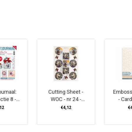
urnaal:
Cutting Sheet -
Emboss
ctie 8 -
WOC - nr 24 -
- Car
Florals
Silent Night Owls
Floral 
12
€4,12
€
PCS)
S