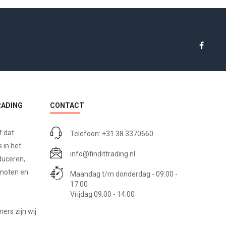
RADING
CONTACT
f dat
Telefoon: +31 38 3370660
 in het
info@findittrading.nl
duceren,
omoten en
Maandag t/m donderdag - 09:00 -
17:00
Vrijdag 09:00 - 14:00
rs zijn wij