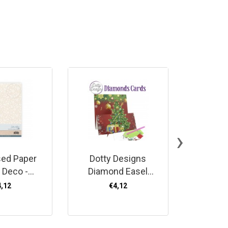
›
ed Paper
Dotty Designs
Stitch
d Deco -
Diamond Easel
Colour 01
Whispers -
Card 132 -
He
4,12
€4,12
and
Christmas Tree
Chr