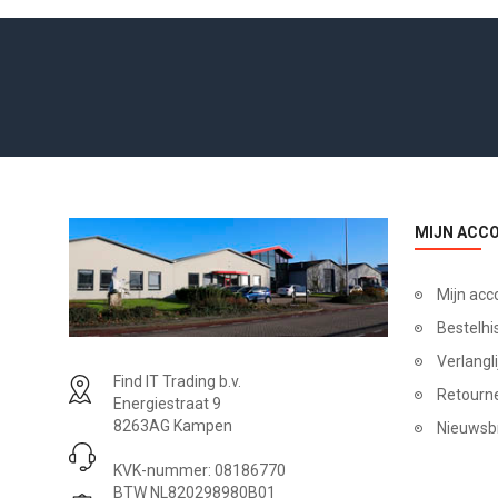
MIJN ACC
Mijn acc
Bestelhi
Verlangli
Find IT Trading b.v.
Retourn
Energiestraat 9
8263AG Kampen
Nieuwsb
KVK-nummer: 08186770
BTW NL820298980B01