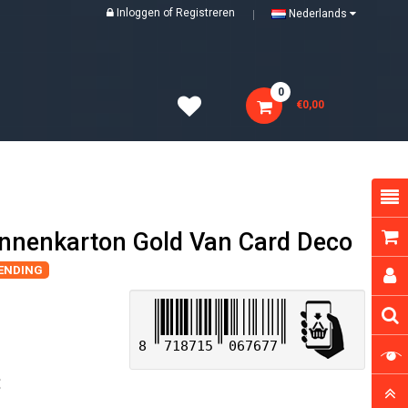
Inloggen
of
Registreren
Nederlands
0
€0,00
Linnenkarton Gold Van Card Deco
ZENDING
8
718715
067677
: