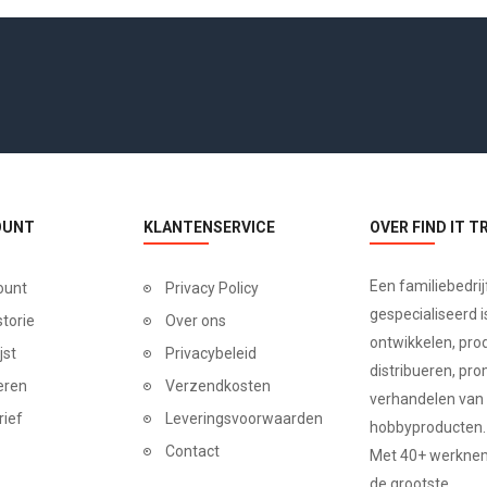
OUNT
KLANTENSERVICE
OVER FIND IT T
Een familiebedrij
ount
Privacy Policy
gespecialiseerd is
storie
Over ons
ontwikkelen, pro
jst
Privacybeleid
distribueren, pr
eren
Verzendkosten
verhandelen van
rief
Leveringsvoorwaarden
hobbyproducten.
Contact
Met 40+ werkneme
de grootste