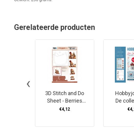
Gerelateerde producten
‹
3D Stitch and Do
Hobbyjo
Sheet - Berries
De colle
Beauties -
Frosted 
€4,12
€4,
Gnomie Holidays
(50 
2