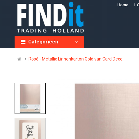
Home
O
Categorieën
Rosé - Metallic Linnenkarton Gold van Card Deco