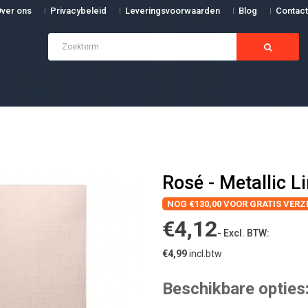
ver ons
Privacybeleid
Leveringsvoorwaarden
Blog
Contact
Rosé - Metallic 
NOG €130,00 VOOR GRATIS VER
€4,12
- Excl. BTW:
€4,99
incl.btw
Beschikbare opties