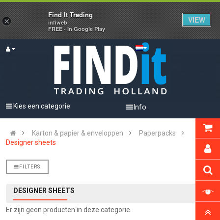
Find It Trading
VIEW
×
infiweb
FREE - In Google Play
Kies een categorie
Info
Karton & papier & enveloppen
Paperpacks
Designer sheets
FILTERS
DESIGNER SHEETS
Er zijn geen producten in deze categorie.