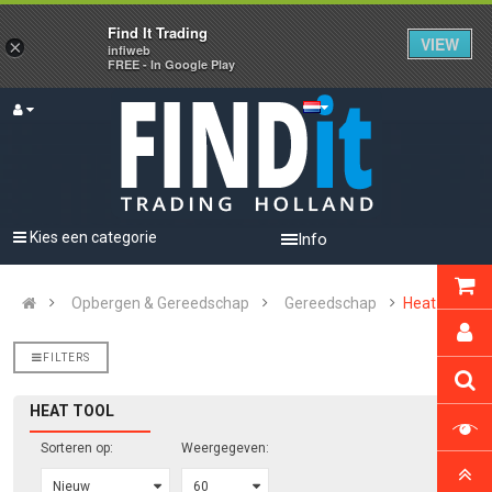
Find It Trading
VIEW
×
infiweb
FREE - In Google Play
Kies een categorie
Info
Opbergen & Gereedschap
Gereedschap
Heat Tool
FILTERS
HEAT TOOL
Sorteren op:
Weergegeven: