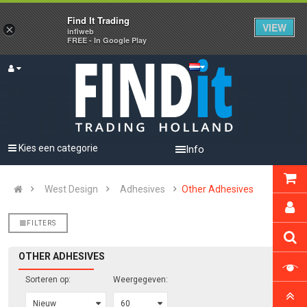
Find It Trading
VIEW
×
infiweb
FREE - In Google Play
Kies een categorie
Info
West Design
Adhesives
Other Adhesives
FILTERS
OTHER ADHESIVES
Sorteren op:
Weergegeven: