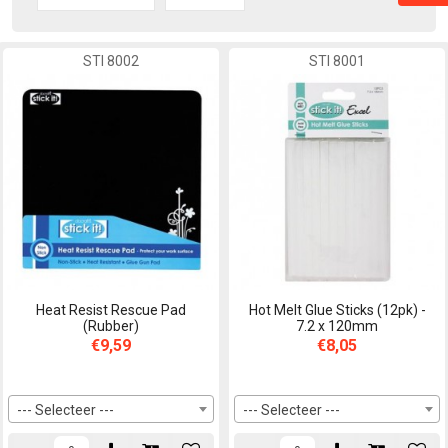
STI 8002
STI 8001
Heat Resist Rescue Pad
Hot Melt Glue Sticks (12pk) -
(Rubber)
7.2 x 120mm
€9,59
€8,05
--- Selecteer ---
--- Selecteer ---