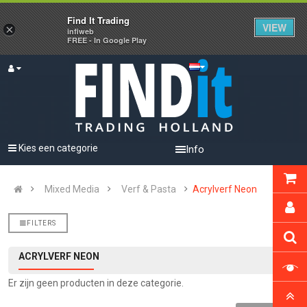
Find It Trading
VIEW
×
infiweb
FREE - In Google Play
Kies een categorie
Info
Mixed Media
Verf & Pasta
Acrylverf Neon
FILTERS
ACRYLVERF NEON
Er zijn geen producten in deze categorie.