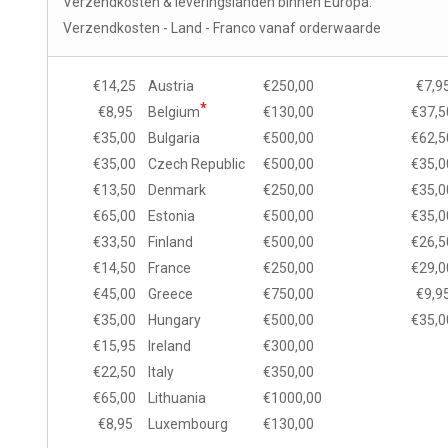
Verzendkosten & leveringslanden binnen Europa.
Verzendkosten - Land - Franco vanaf orderwaarde
€14,25
Austria
€250,00
€7,9
*
€8,95
Belgium
€130,00
€37,5
€35,00
Bulgaria
€500,00
€62,5
€35,00
Czech Republic
€500,00
€35,0
€13,50
Denmark
€250,00
€35,0
€65,00
Estonia
€500,00
€35,0
€33,50
Finland
€500,00
€26,5
€14,50
France
€250,00
€29,0
€45,00
Greece
€750,00
€9,9
€35,00
Hungary
€500,00
€35,0
€15,95
Ireland
€300,00
€22,50
Italy
€350,00
€65,00
Lithuania
€1000,00
€8,95
Luxembourg
€130,00