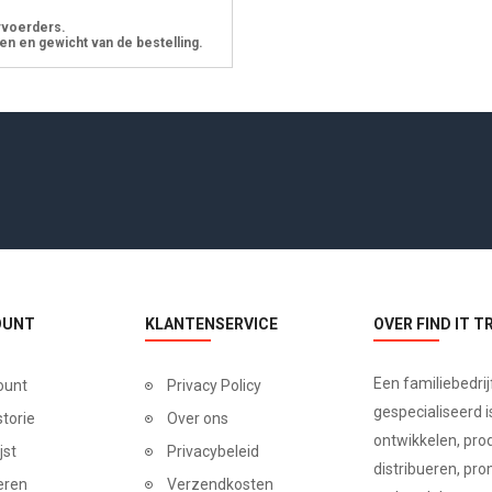
rvoerders.
en en gewicht van de bestelling.
OUNT
KLANTENSERVICE
OVER FIND IT T
Een familiebedrij
ount
Privacy Policy
gespecialiseerd is
storie
Over ons
ontwikkelen, pro
jst
Privacybeleid
distribueren, pr
eren
Verzendkosten