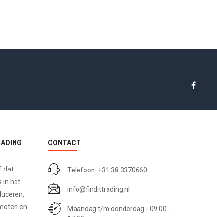
RADING
CONTACT
f dat
Telefoon: +31 38 3370660
 in het
info@findittrading.nl
duceren,
omoten en
Maandag t/m donderdag - 09:00 -