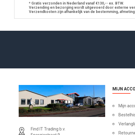
* Gratis verzonden in Nederland vanaf €130,-- ex. BTW.
Verzending en bezorging wordt uitgevoerd door externe ve
Verzendkosten zijn afhankelijk van de bestemming, afmeting
MIJN ACC
Mijn acc
Bestelhi
Verlangli
Find IT Trading b.v.
Retourn