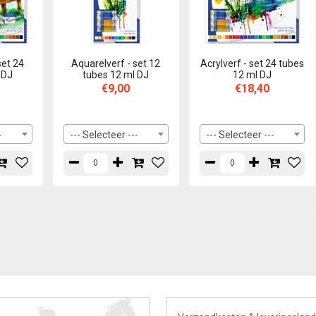
set 24
Aquarelverf - set 12
Acrylverf - set 24 tubes
 DJ
tubes 12 ml DJ
12 ml DJ
€9,00
€18,40
-
--- Selecteer ---
--- Selecteer ---