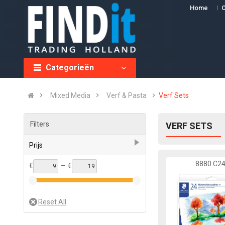
Home
O
Categorieën
Mixed Media
Verf & Pasta
Verf Sets
Filters
VERF SETS
Prijs
8880 C2
€
–
€