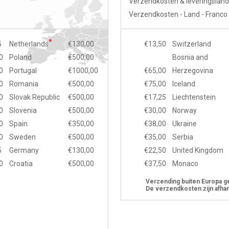
Verzendkosten & leveringsland
Verzendkosten - Land - Franc
*
5
Netherlands
€130,00
€13,50
Switzerland
0
Poland
€500,00
Bosnia and
0
Portugal
€1000,00
€65,00
Herzegovina
0
Romania
€500,00
€75,00
Iceland
0
Slovak Republic
€500,00
€17,25
Liechtenstein
0
Slovenia
€500,00
€30,00
Norway
0
Spain
€350,00
€38,00
Ukraine
0
Sweden
€500,00
€35,00
Serbia
5
Germany
€130,00
€22,50
United Kingdom
0
Croatia
€500,00
€37,50
Monaco
Verzending buiten Europa g
De verzendkosten zijn afhan