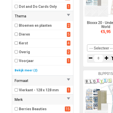
Dot and Do Cards Only
1
Thema
Bloxxx 20 - Und
Bloemen en planten
2
World
€5,95
Dieren
5
Kerst
4
--- Selecteer --
Overig
2
Voorjaar
1
Winter
2
Bekijk meer (2)
BLPP01
Zomer, zee en strand
1
Formaat
Vierkant - 128 x 128 mm
1
Merk
Berries Beauties
15