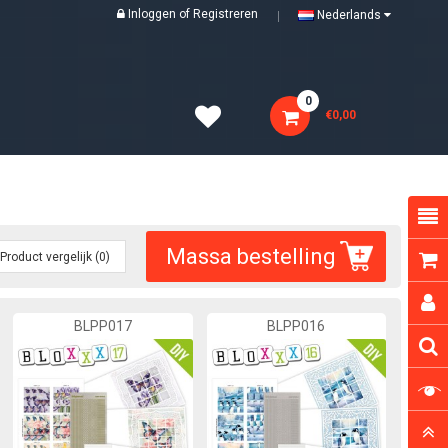
Inloggen
of
Registreren
Nederlands
0
€0,00
Massa bestelling
Product vergelijk (0)
BLPP017
BLPP016