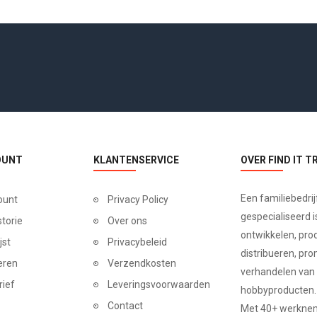
OUNT
KLANTENSERVICE
OVER FIND IT T
Een familiebedrij
ount
Privacy Policy
gespecialiseerd is
storie
Over ons
ontwikkelen, pro
jst
Privacybeleid
distribueren, pr
eren
Verzendkosten
verhandelen van
rief
Leveringsvoorwaarden
hobbyproducten.
Contact
Met 40+ werkneme