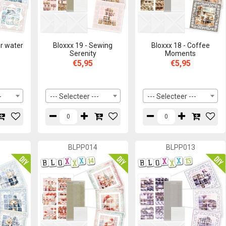
er water
Bloxxx 19 - Sewing
Bloxxx 18 - Coffee
Serenity
Moments
€5,95
€5,95
-
--- Selecteer ---
--- Selecteer ---
5
BLPP014
BLPP013