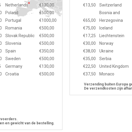
*
5
Netherlands
€130,00
€13,50
Switzerland
0
Poland
€500,00
Bosnia and
0
Portugal
€1000,00
€65,00
Herzegovina
0
Romania
€500,00
€75,00
Iceland
0
Slovak Republic
€500,00
€17,25
Liechtenstein
0
Slovenia
€500,00
€30,00
Norway
0
Spain
€350,00
€38,00
Ukraine
0
Sweden
€500,00
€35,00
Serbia
5
Germany
€130,00
€22,50
United Kingdom
0
Croatia
€500,00
€37,50
Monaco
Verzending buiten Europa g
De verzendkosten zijn afhan
rvoerders.
en en gewicht van de bestelling.