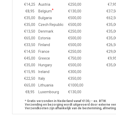
€14,25
Austria
€250,00
€7,9
*
€8,95
Belgium
€130,00
€37,5
€35,00
Bulgaria
€500,00
€62,5
€35,00
Czech Republic
€500,00
€35,0
€13,50
Denmark
€250,00
€35,0
€65,00
Estonia
€500,00
€35,0
€33,50
Finland
€500,00
€26,5
€14,50
France
€250,00
€29,0
€45,00
Greece
€750,00
€9,9
€35,00
Hungary
€500,00
€35,0
€15,95
Ireland
€300,00
€22,50
Italy
€350,00
€65,00
Lithuania
€1000,00
€8,95
Luxembourg
€130,00
* Gratis verzonden in Nederland vanaf €130,-- ex. BTW.
Verzending en bezorging wordt uitgevoerd door externe ve
Verzendkosten zijn afhankelijk van de bestemming, afmeting