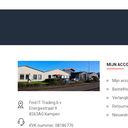
MIJN ACC
Mijn acc
Bestelhi
Verlangli
Find IT Trading b.v.
Retourn
Energiestraat 9
8263AG Kampen
Nieuwsb
KVK-nummer: 08186770