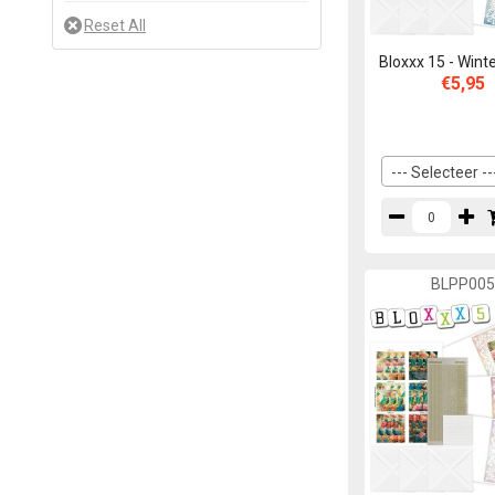
Bloxxx 15 - Wint
€5,95
--- Selecteer --
BLPP00