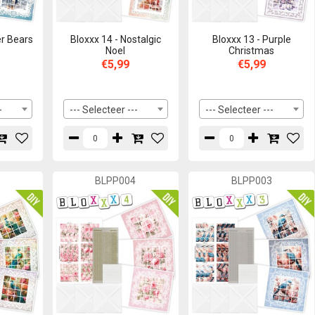
er Bears
Bloxxx 14 - Nostalgic
Bloxxx 13 - Purple
Noel
Christmas
€5,99
€5,99
-
--- Selecteer ---
--- Selecteer ---
5
BLPP004
BLPP003