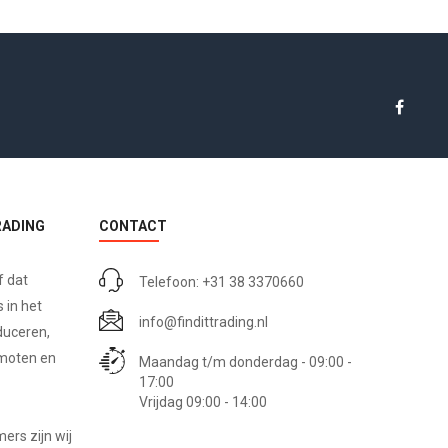
RADING
CONTACT
f dat
Telefoon: +31 38 3370660
 in het
info@findittrading.nl
duceren,
omoten en
Maandag t/m donderdag - 09:00 -
17:00
Vrijdag 09:00 - 14:00
rs zijn wij