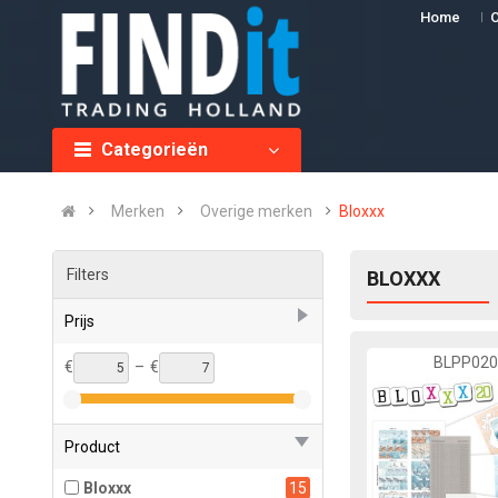
Home
O
Categorieën
Merken
Overige merken
Bloxxx
Filters
BLOXXX
Prijs
BLPP02
€
–
€
Product
Bloxxx
15