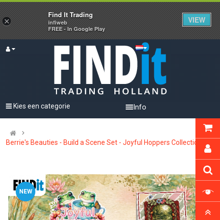
Find It Trading
VIEW
×
infiweb
FREE - In Google Play
Kies een categorie
Info
Berrie's Beauties - Build a Scene Set - Joyful Hoppers Collection
NEW