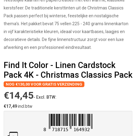
feestelijke kaarten en papiercreaties met een warme, klassieke
kerstsfeer. De traditionele kersttinten uit de Christmas Classics
Pack passen perfect bij winterse, feestelijke en nostalgische
thema’s. Het pakket bevat 75 vellen 225 - 240 grams linnenkarton
in vijf karakteristieke kleuren, ideaal voor kaartbases, laagjes en
decoratieve details. De fijne linnenstructuur zorgt voor een luxe
afwerking en een professioneel eindresultaat.
Find It Color - Linen Cardstock
Pack 4K - Christmas Classics Pack
NOG €130,00 VOOR GRATIS VERZENDING
€14,45
- Excl. BTW:
€17,49
incl.btw
8
718715
164932