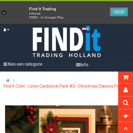
Find It Trading
VIEW
×
infiweb
FREE - In Google Play
Kies een categorie
Info
Find It Color - Linen Cardstock Pack A5 - Christmas Classics Pack