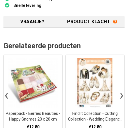
Snelle levering
VRAAGJE?
PRODUCT KLACHT
Gerelateerde producten
‹
›
Paperpack - Berries Beauties -
Find It Collection - Cutting
Happy Gnomes 20 x 20 cm
Collection - Wedding Elegance
- Everlasting Love
€12,80
€12,80