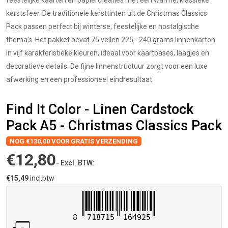
feestelijke kaarten en papiercreaties met een warme, klassieke
kerstsfeer. De traditionele kersttinten uit de Christmas Classics
Pack passen perfect bij winterse, feestelijke en nostalgische
thema’s. Het pakket bevat 75 vellen 225 - 240 grams linnenkarton
in vijf karakteristieke kleuren, ideaal voor kaartbases, laagjes en
decoratieve details. De fijne linnenstructuur zorgt voor een luxe
afwerking en een professioneel eindresultaat.
Find It Color - Linen Cardstock
Pack A5 - Christmas Classics Pack
NOG €130,00 VOOR GRATIS VERZENDING
€12,80
- Excl. BTW:
€15,49
incl.btw
8
718715
164925