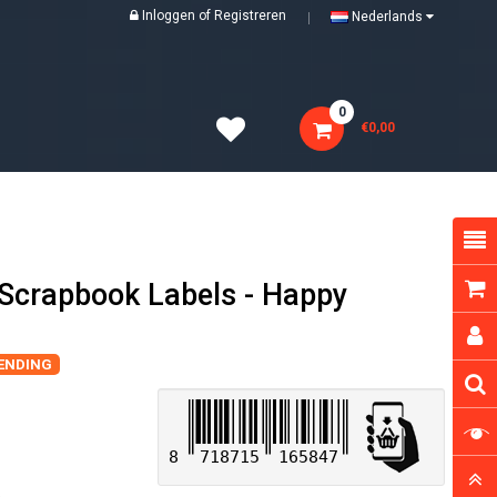
Inloggen
of
Registreren
Nederlands
0
€0,00
s Scrapbook Labels - Happy
ZENDING
8
718715
165847