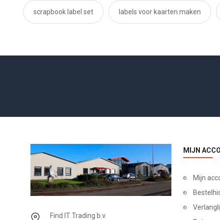
scrapbook label set
labels voor kaarten maken
MIJN ACC
Mijn acc
Bestelhi
Verlangli
Find IT Trading b.v.