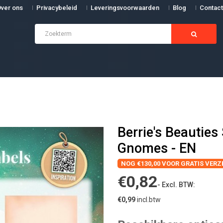
ver ons
Privacybeleid
Leveringsvoorwaarden
Blog
Contact
N
Berrie's Beautie
Gnomes - EN
NOG €130,00 VOOR GRATIS VER
€0,82
- Excl. BTW:
€0,99
incl.btw