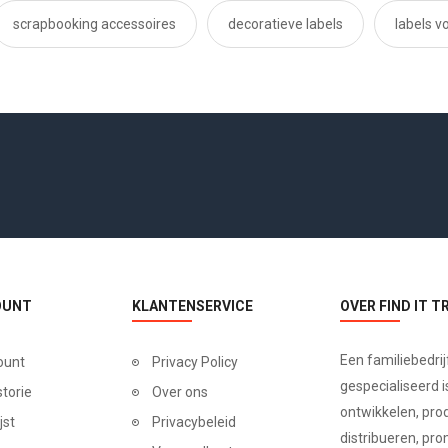
scrapbooking accessoires
decoratieve labels
labels 
OUNT
KLANTENSERVICE
OVER FIND IT T
Een familiebedrij
ount
Privacy Policy
gespecialiseerd is
storie
Over ons
ontwikkelen, pro
jst
Privacybeleid
distribueren, pr