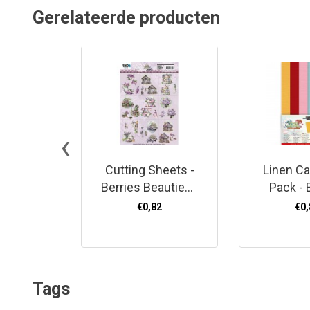
Gerelateerde producten
‹
Cutting Sheets -
Linen C
Berries Beauties -
Pack - 
Lovely Lilacs -
Beauties
€0,82
€0,
Mini
Gnome
Tags