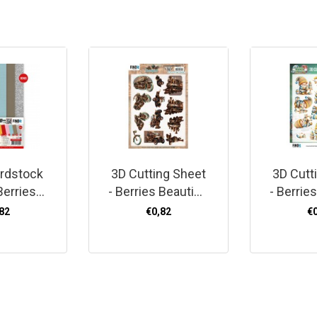
ardstock
3D Cutting Sheet
3D Cutt
Berries
- Berries Beauties
- Berrie
 - Happy
- Steampunk -
- Happy
82
€0,82
€
s - 4K
Vehicles
The Ti