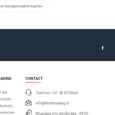
voor handgemaakte kaarten
RADING
CONTACT
f dat
Telefoon: +31 38 3370660
 in het
info@findittrading.nl
duceren,
omoten en
Maandag t/m donderdag - 09:00 -