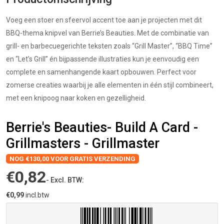
Voeg een stoer en sfeervol accent toe aan je projecten met dit
BBQ-thema knipvel van Berrie’s Beauties. Met de combinatie van
grill- en barbecuegerichte teksten zoals “Grill Master”, “BBQ Time”
en “Let’s Grill” én bijpassende illustraties kun je eenvoudig een
complete en samenhangende kaart opbouwen. Perfect voor
zomerse creaties waarbij je alle elementen in één stijl combineert,
met een knipoog naar koken en gezelligheid.
Berrie's Beauties- Build A Card -
Grillmasters - Grillmaster
NOG €130,00 VOOR GRATIS VERZENDING
€0,82
- Excl. BTW:
€0,99
incl.btw