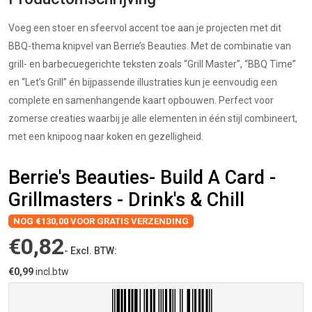
Voeg een stoer en sfeervol accent toe aan je projecten met dit
BBQ-thema knipvel van Berrie’s Beauties. Met de combinatie van
grill- en barbecuegerichte teksten zoals “Grill Master”, “BBQ Time”
en “Let’s Grill” én bijpassende illustraties kun je eenvoudig een
complete en samenhangende kaart opbouwen. Perfect voor
zomerse creaties waarbij je alle elementen in één stijl combineert,
met een knipoog naar koken en gezelligheid.
Berrie's Beauties- Build A Card -
Grillmasters - Drink's & Chill
NOG €130,00 VOOR GRATIS VERZENDING
€0,82
- Excl. BTW:
€0,99
incl.btw