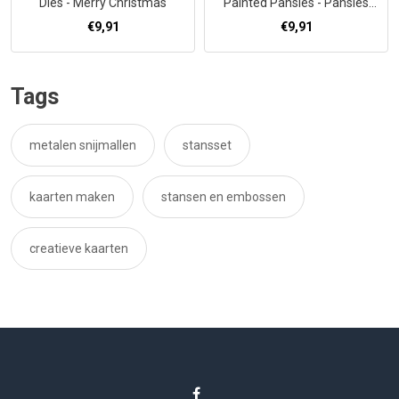
Dies - Merry Christmas
Painted Pansies - Pansies
Circle
€9,91
€9,91
Tags
metalen snijmallen
stansset
kaarten maken
stansen en embossen
creatieve kaarten