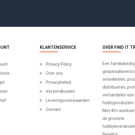
OUNT
KLANTENSERVICE
OVER FIND IT T
Een familiebedrij
ount
Privacy Policy
gespecialiseerd is
storie
Over ons
ontwikkelen, pro
jst
Privacybeleid
distribueren, pr
eren
Verzendkosten
verhandelen van
rief
Leveringsvoorwaarden
hobbyproducten.
Contact
Met 40+ werkneme
de grootste
hobbyleverancier
Benelux.