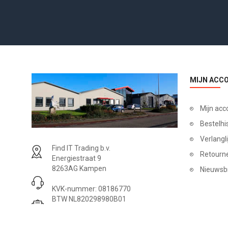
MIJN ACC
Mijn acc
Bestelhi
Verlangli
Find IT Trading b.v.
Retourn
Energiestraat 9
8263AG Kampen
Nieuwsb
KVK-nummer: 08186770
BTW NL820298980B01