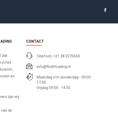
RADING
CONTACT
f dat
Telefoon: +31 38 3370660
 in het
info@findittrading.nl
duceren,
omoten en
Maandag t/m donderdag - 09:00 -
17:00
Vrijdag 09:00 - 14:00
rs zijn wij
 van de