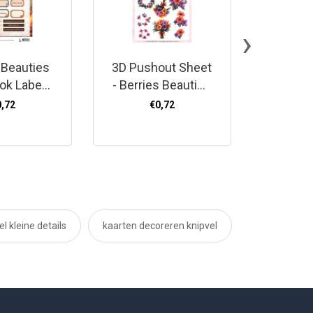
›
 Beauties
3D Pushout Sheet
Cuttin
ok Labels
- Berries Beauties
Yvonne
asters - NL
- Blooming
- Bloo
0,72
€0,72
Harmony -
Small
Blooming
Bouquet
l kleine details
kaarten decoreren knipvel