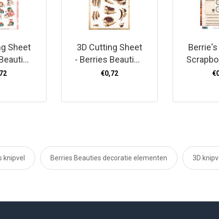
ng Sheet
3D Cutting Sheet
Berrie's
 Beauties
- Berries Beauties
Scrapbo
y Furry
- Homestead
- Grillm
72
€0,72
€
tmas -
Bakery - Pie Bliss
use
 knipvel
Berries Beauties decoratie elementen
3D knipve