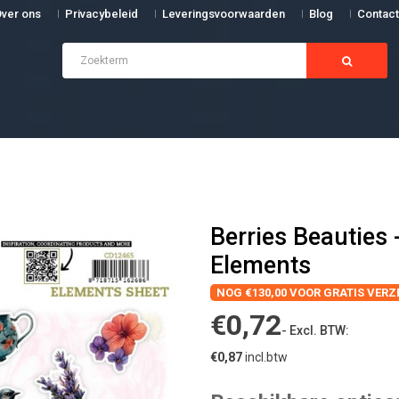
ver ons
Privacybeleid
Leveringsvoorwaarden
Blog
Contact
Berries Beauties
Elements
NOG €130,00 VOOR GRATIS VER
€0,72
- Excl. BTW:
€0,87
incl.btw