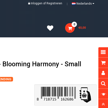
Inloggen
of
Registreren
Nederlands
0
€0,00
 - Blooming Harmony - Small
ZENDING
8
718715
162686