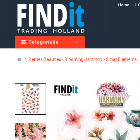
Home
O
Categorieën
Berries Beauties - Blooming Harmony - Small Elements