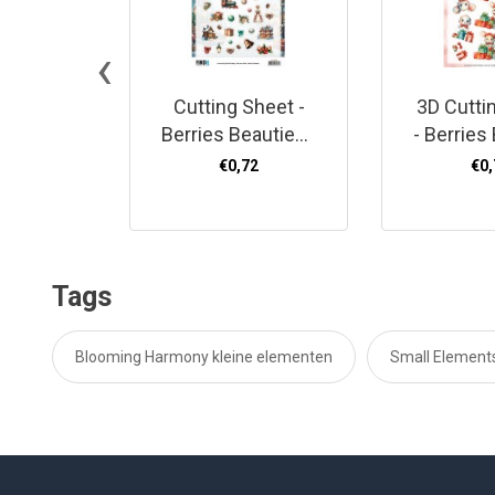
‹
Cutting Sheet -
3D Cutti
Berries Beauties -
- Berries
Victorian
- A Ver
€0,72
€0,
Christmas Tales -
Chris
Small Elements
Mo
Tags
Blooming Harmony kleine elementen
Small Elements