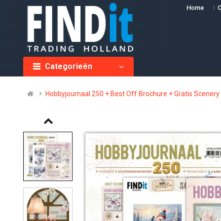
Home
O
Categorieën
Hobbyjournaal 250 + Best Off Brochure + Gratis Scen