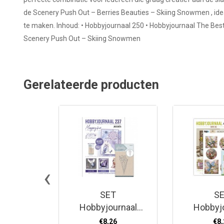
de Scenery Push Out – Berries Beauties – Skiing Snowmen , ide
te maken. Inhoud: • Hobbyjournaal 250 • Hobbyjournaal The Best 
Scenery Push Out – Skiing Snowmen
Gerelateerde producten
‹
SET
S
Hobbyjournaal
Hobbyj
237
2
€8,26
€8,