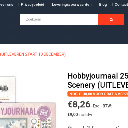
ver ons
Privacybeleid
Leveringsvoorwaarden
Blog
Contact
ery (UITLEVEREN START 10 DECEMBER)
Hobbyjournaal 25
Scenery (UITLE
NOG €130,00 VOOR GRATIS VER
€8,26
- Excl. BTW:
€9,00
incl.btw