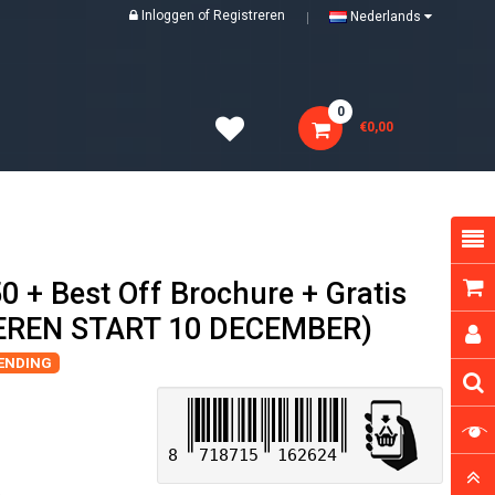
Inloggen
of
Registreren
Nederlands
0
€0,00
0 + Best Off Brochure + Gratis
VEREN START 10 DECEMBER)
ZENDING
8
718715
162624