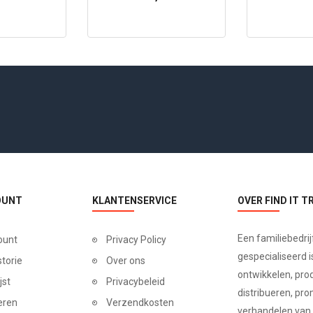
Cosy 
OUNT
KLANTENSERVICE
OVER FIND IT T
Een familiebedrij
ount
Privacy Policy
gespecialiseerd is
storie
Over ons
ontwikkelen, pro
jst
Privacybeleid
distribueren, pr
eren
Verzendkosten
verhandelen van