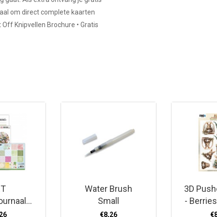
aal om direct complete kaarten
Off Knipvellen Brochure • Gratis
ET
Water Brush
3D Push
ournaal
Small
- Berrie
52
- Winter
26
€8,26
€