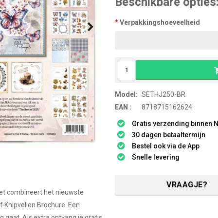
Beschikbare opties
Verpakkingshoeveelheid
Model:
SETHJ250-BR
EAN :
8718715162624
Gratis verzending binnen N
30 dagen betaaltermijn
Bestel ook via de App
Snelle levering
VRAAGJE?
set combineert het nieuwste
 Knipvellen Brochure. Een
 gaat. Als extra ontvang je gratis