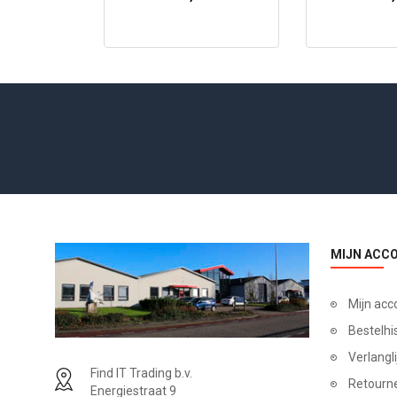
MIJN ACC
Mijn acc
Bestelhi
Verlangli
Find IT Trading b.v.
Retourn
Energiestraat 9