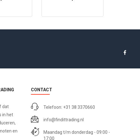
Bunnies
Cosy Bunnies
Cre
RADING
CONTACT
f dat
Telefoon: +31 38 3370660
 in het
info@findittrading.nl
duceren,
omoten en
Maandag t/m donderdag - 09:00 -
17:00