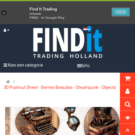
Find It Trading
VIEW
×
infiweb
FREE - In Google Play
Kies een categorie
Info
3D Pushout Sheet - Berries Beauties - Steampunk - Objects