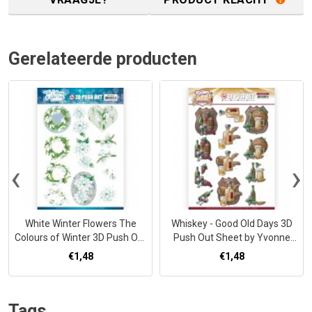
Gerelateerde producten
‹
›
White Winter Flowers The
Whiskey - Good Old Days 3D
Colours of Winter 3D Push Out
Push Out Sheet by Yvonne
by Jeanine's Art
Creations
€1,48
€1,48
Tags