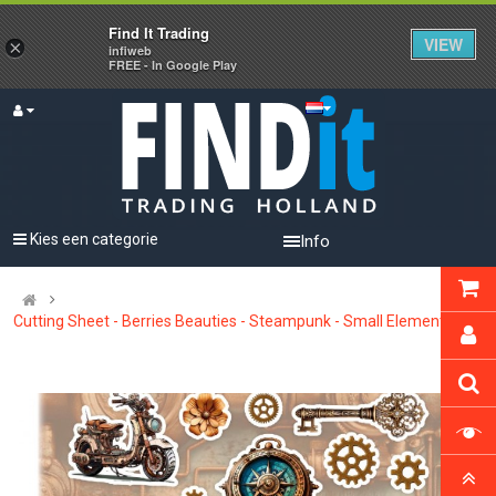
Find It Trading
VIEW
×
infiweb
FREE - In Google Play
Kies een categorie
Info
Cutting Sheet - Berries Beauties - Steampunk - Small Elements