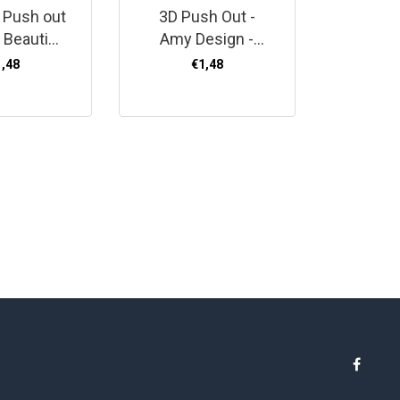
 Push out
3D Push Out -
Stitc
s Beauties
Amy Design -
boek A
n in Cup -
Hygge Harmony -
Chr
1,48
€1,48
und
Winter Sports