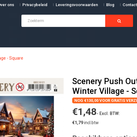
ver ons
Privacybeleid
Leveringsvoorwaarden
Blog
Contact
lage - Square
Scenery Push Out 
Winter Village - 
NOG €130,00 VOOR GRATIS VER
€1,48
- Excl. BTW:
€1,79
incl.btw