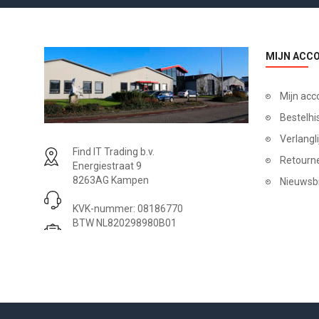
MIJN ACC
Mijn acc
Bestelhi
Verlangli
Find IT Trading b.v.
Retourn
Energiestraat 9
8263AG Kampen
Nieuwsb
KVK-nummer: 08186770
BTW NL820298980B01