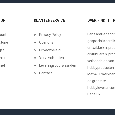
OUNT
KLANTENSERVICE
OVER FIND IT T
Een familiebedrij
ount
Privacy Policy
gespecialiseerd is
storie
Over ons
ontwikkelen, pro
jst
Privacybeleid
distribueren, pr
eren
Verzendkosten
verhandelen van
rief
Leveringsvoorwaarden
hobbyproducten.
Contact
Met 40+ werkneme
de grootste
hobbyleverancier
Benelux.