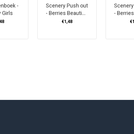
enboek -
Scenery Push out
Scenery
 Girls
- Berries Beauties
- Berrie
- Festive Cows -
- Kitte
48
€1,48
€
Round
Ro