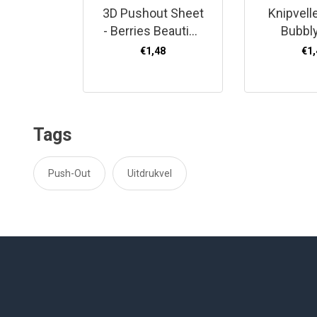
3D Pushout Sheet
Knipvell
- Berries Beauties
Bubbly
- Owlways Yours -
€1,48
€1,
Blossom
Tags
Push-Out
Uitdrukvel