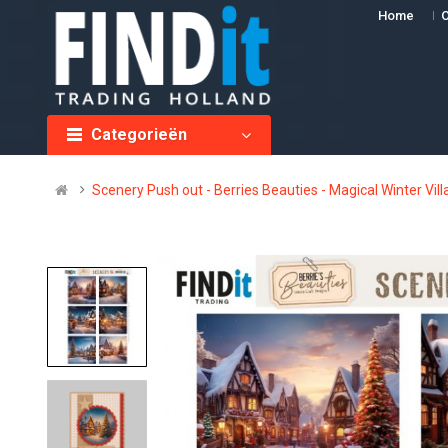
Home
O
Categorieën
Scenery Push out - Berries Beauties - Magical Winter Vil