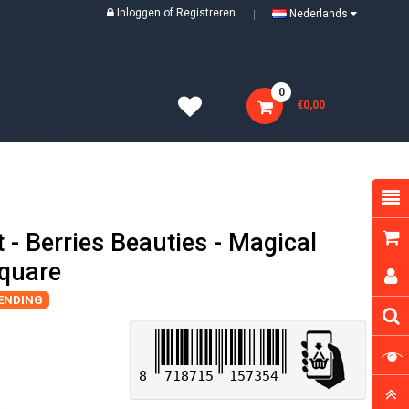
Inloggen
of
Registreren
Nederlands
0
€0,00
- Berries Beauties - Magical
Square
ZENDING
8
718715
157354