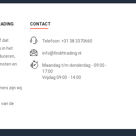
RADING
CONTACT
f dat
Telefoon: +31 38 3370660
 in het
info@findittrading.nl
duceren,
omoten en
Maandag t/m donderdag - 09:00 -
17:00
Vrijdag 09:00 - 14:00
rs zijn wij
 van de