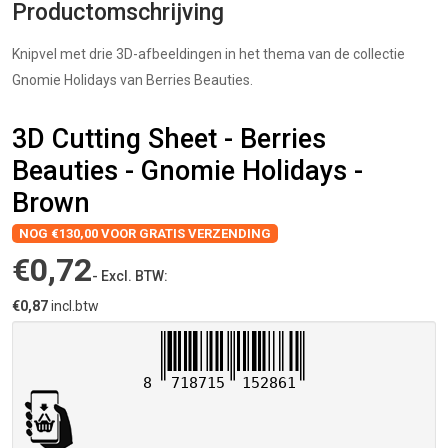
Productomschrijving
Knipvel met drie 3D-afbeeldingen in het thema van de collectie
Gnomie Holidays van Berries Beauties.
3D Cutting Sheet - Berries
Beauties - Gnomie Holidays -
Brown
NOG €130,00 VOOR GRATIS VERZENDING
€0,72
- Excl. BTW:
€0,87
incl.btw
8
718715
152861