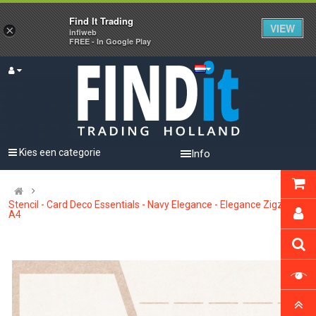
Find It Trading
VIEW
×
infiweb
FREE - In Google Play
Kies een categorie
Info
Stencil - Card Deco Essentials - Navy Elegance - Elegance Zigzag
A4